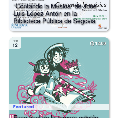
“Contando la Música” de José
Luis López Antón en la
Biblioteca Pública de Segovia
FEB
12:00
12
Featured
Fase final de la tercera edición