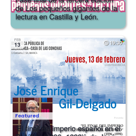
de Los pequeños gigantes de la
lectura en Castilla y León.
FEB
19:30
13
Featured
‘El final del imperio español en el