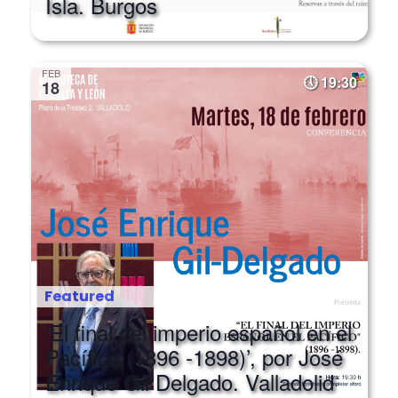
Isla. Burgos
FEB
19:30
18
Featured
‘El final del imperio español en el
Pacífico (1896 -1898)’, por José
Enrique Gil Delgado. Valladolid