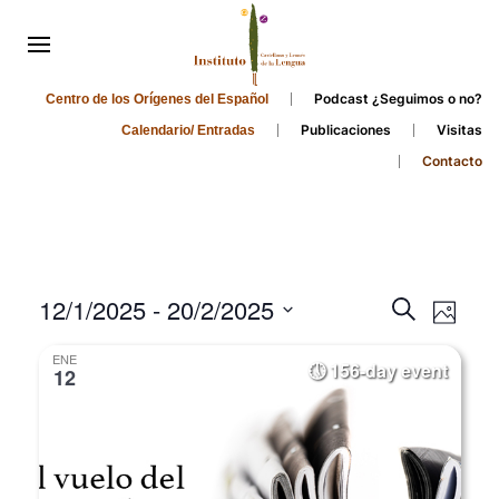
Podcast ¿Seguimos o no?
Centro de los Orígenes del Español
Publicaciones
Visitas
Calendario/ Entradas
Contacto
Events
Even
12/1/2025
 - 
20/2/2025
Search
Photo
Search
View
Select
ENE
and
date.
156-day event
Navi
12
Views
Navigati