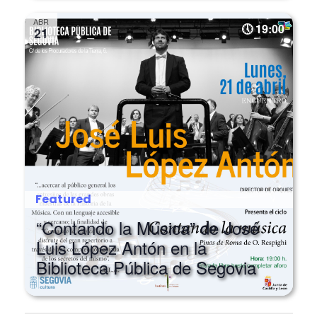
ABR
19:00
21
Featured
“Contando la Música” de José
Luis López Antón en la
Biblioteca Pública de Segovia