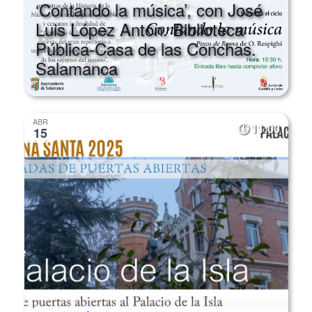
Featured
‘Contando la música’, con José
Luis López Antón. Biblioteca
Pública-Casa de las Conchas.
Salamanca
ABR
11:00
15