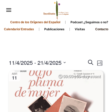
Podcast ¿Seguimos o no?
Centro de los Orígenes del Español
Publicaciones
Visitas
Calendario/ Entradas
Contacto
Events
Even
11/4/2025
 - 
21/4/2025
Search
Photo
Search
View
Select
ABR
and
date.
09:00 | 59-day event
Navi
11
Views
Navigati