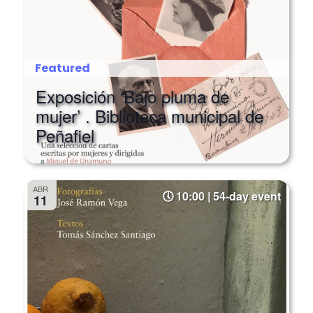
Featured
Exposición ‘Bajo pluma de
mujer’ . Biblioteca municipal de
Peñafiel
ABR
10:00 | 54-day event
11