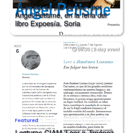
Ángel Petisme, en la feria del
libro Expoesía. Soria
AGO
09:30 | 2-day event
6
Featured
Lecturas CIAM ‘Leer a Jiménez
Lozano. Ese fulgor tan breve’.