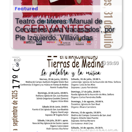
Featured
Teatro de títeres ‘Manual de
Cervantes para fracasados’, por
Pie Izquierdo. Villaviudas
AGO
20:00
3
Featured