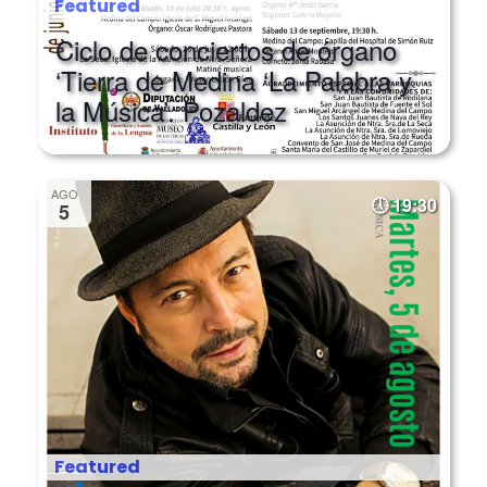
Ciclo de conciertos de órgano
‘Tierra de Medina ‘La Palabra y
la Música’. Pozaldez
AGO
19:30
5
Featured
‘Poemas en pie de paz’, por