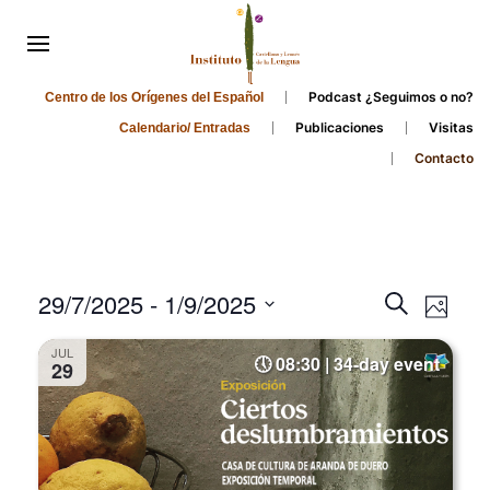
Podcast ¿Seguimos o no?
Centro de los Orígenes del Español
Publicaciones
Visitas
Calendario/ Entradas
Contacto
Events
Even
29/7/2025
 - 
1/9/2025
Search
Photo
Search
View
Select
JUL
and
date.
08:30 | 34-day event
Navi
29
Views
Navigati