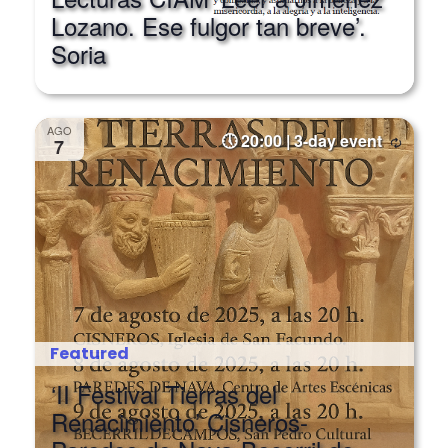
Soria
AGO
20:00 | 3-day event
7
Featured
‘II Festival Tierras del
Renacimiento’ Cisneros-
Paredes de Nava-Becerril de