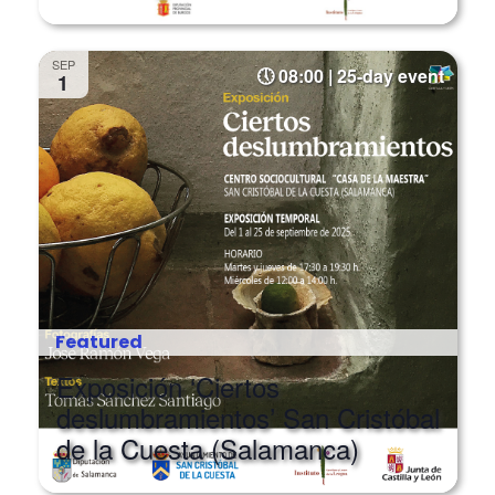
SEP
08:00 | 25-day event
1
Featured
Exposición ‘Ciertos
deslumbramientos’ San Cristóbal
de la Cuesta (Salamanca)