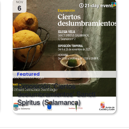
NOV
21-day event
6
Featured
Exposición ‘Ciertos
deslumbramientos’ Sancti
Spiritus (Salamanca)