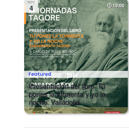
NOV
19:00
4
Featured
Presentación del libro ‘Tú
pones la tormenta y yo la
noche’ Valladolid