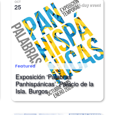
OCT
116-day event
25
Featured
Exposición ‘Palabras
Panhispánicas’. Palacio de la
Isla. Burgos