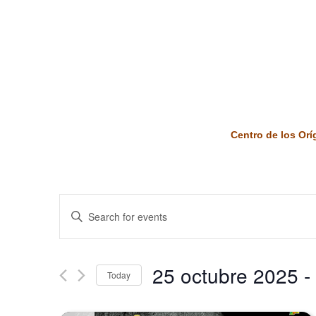
Centro de los Or
Events
Enter
Keyword.
Search
Search
and
for
25 octubre 2025
 - 
Today
Events
Views
by
Select
Keyword.
date.