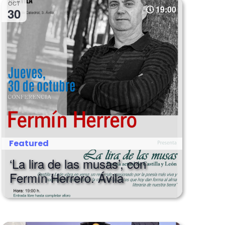
OCT
19:00
30
Featured
‘La lira de las musas’, con
Fermín Herrero. Ávila