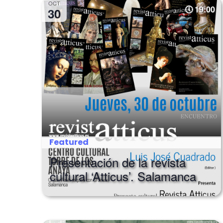
OCT
19:00
30
Featured
Presentación de la revista
cultural ‘Atticus’. Salamanca