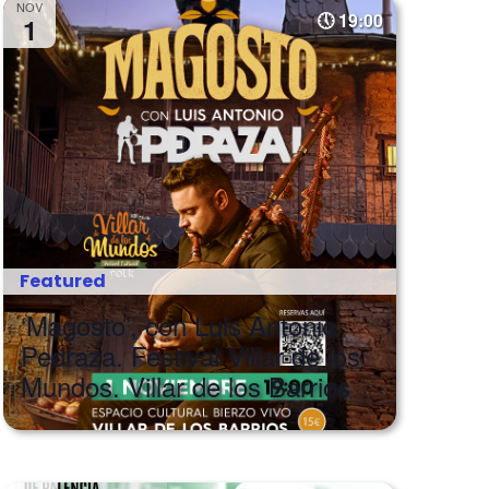
NOV
19:00
1
Featured
‘Magosto’, con Luis Antonio
Pedraza. Festival Villar de los
Mundos. Villar de los Barrios