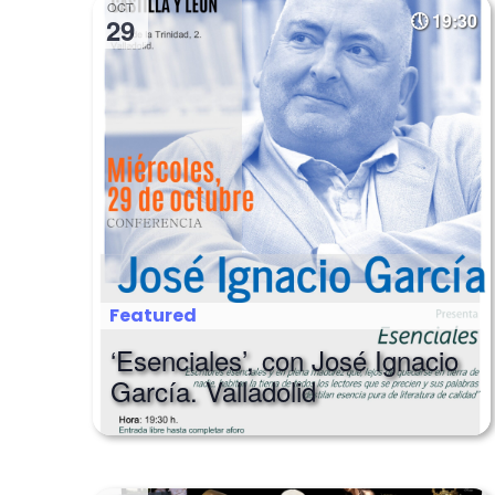
OCT
19:30
29
Featured
‘Esenciales’, con José Ignacio
García. Valladolid