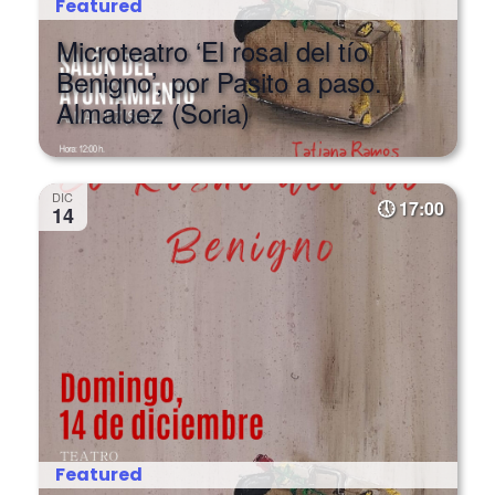
Microteatro ‘El rosal del tío
Benigno’, por Pasito a paso.
Almaluez (Soria)
DIC
17:00
14
Featured
Microteatro ‘El rosal del tío