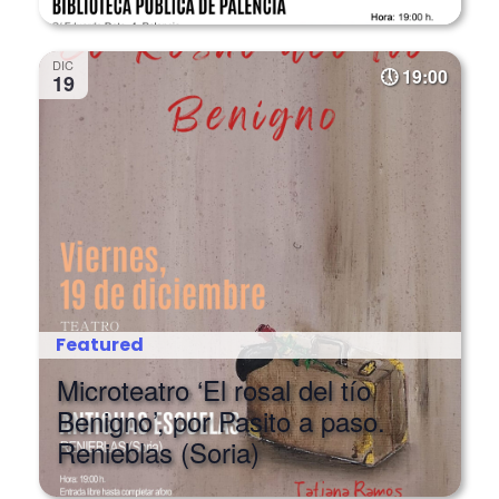
DIC
19:00
19
Featured
Microteatro ‘El rosal del tío
Benigno’, por Pasito a paso.
Renieblas (Soria)