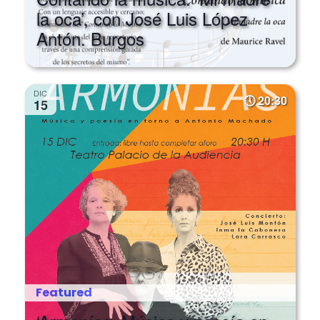
Antón. Burgos
DIC
20:30
15
Featured
‘Armonías. Música y poesía en