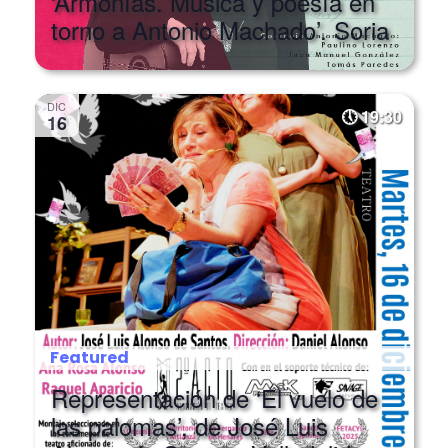
torno a Antonio Machado’. Soria
DIC
19:30
16
Featured
Representación de ‘El vuelo de
las palomas’, de José Luis
Alonso de Santos. Valladolid