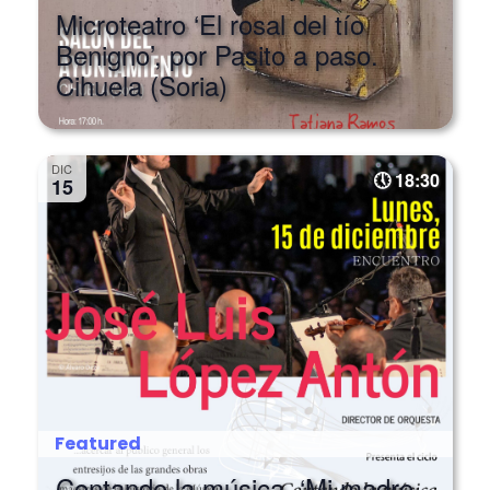
Benigno’, por Pasito a paso.
Cihuela (Soria)
DIC
18:30
15
Featured
Contando la música. ‘Mi madre
la oca’, con José Luis López