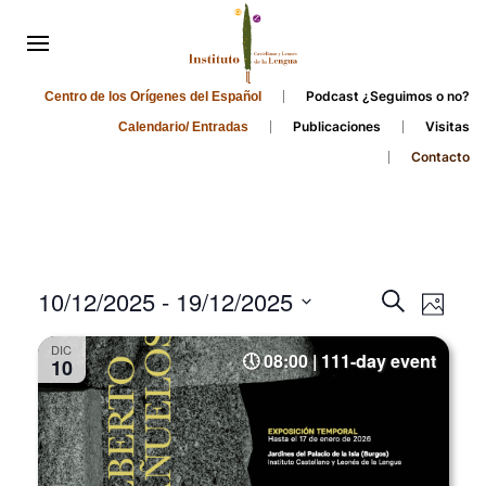
Podcast ¿Seguimos o no?
Centro de los Orígenes del Español
Publicaciones
Visitas
Calendario/ Entradas
Contacto
Events
Even
10/12/2025
 - 
19/12/2025
Search
Photo
Search
View
Select
DIC
and
date.
08:00 | 111-day event
Navi
10
Views
Navigati