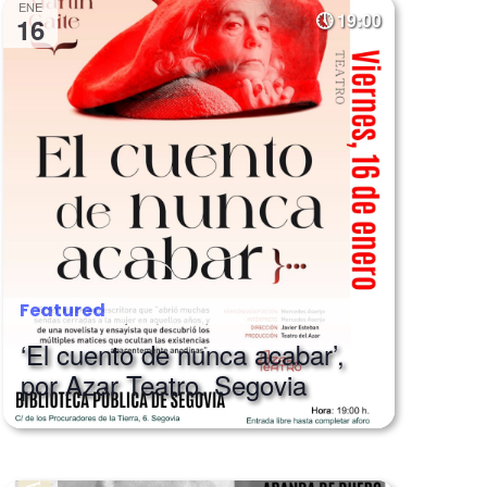
ENE
19:00
16
Featured
‘El cuento de nunca acabar’,
por Azar Teatro. Segovia