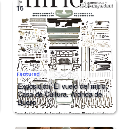
ENE
30-day event
16
Featured
Exposición ‘El vuelo del mirlo’.
Casa de Cultura. Aranda de
Duero