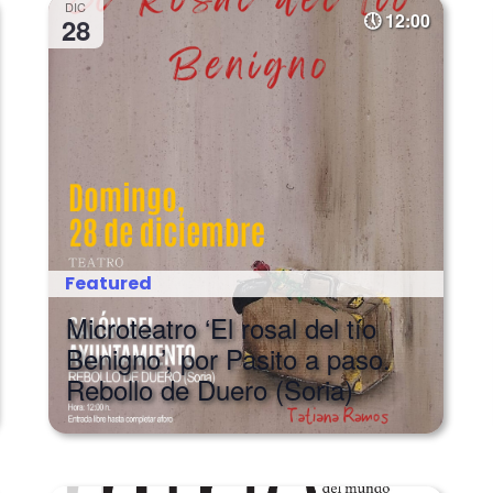
DIC
12:00
28
Featured
Microteatro ‘El rosal del tío
Benigno’, por Pasito a paso.
Rebollo de Duero (Soria)