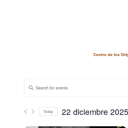
Centro de los Or
Events
Enter
Keyword.
Search
Search
and
for
22 diciembre 202
Today
Events
Views
by
Select
Keyword.
date.