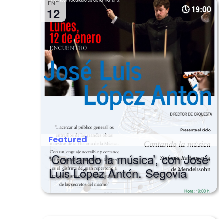
ENE
19:00
12
Featured
‘Contando la música’, con José
Luis López Antón. Segovia