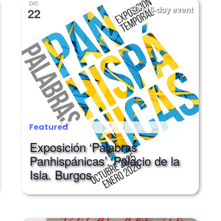
DIC
116-day event
22
Featured
Exposición ‘Palabras
Panhispánicas’. Palacio de la
Isla. Burgos