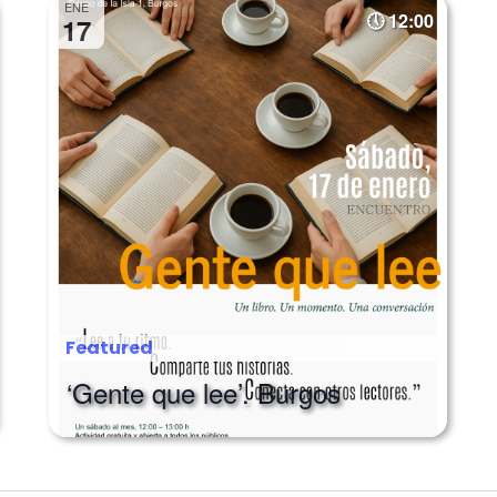
ENE
12:00
17
Featured
‘Gente que lee’. Burgos