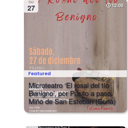
DIC
12:00
27
Featured
Microteatro ‘El rosal del tío
Benigno’, por Pasito a paso.
Miño de San Esteban (Soria)