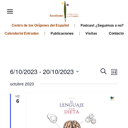
Podcast ¿Seguimos o no?
Centro de los Orígenes del Español
Publicaciones
Visitas
Calendario/ Entradas
Contacto
Events
Even
6/10/2023
 - 
20/10/2023
Search
List
Search
View
Select
octubre 2023
and
date.
Navi
Views
VIE
6
Navigati