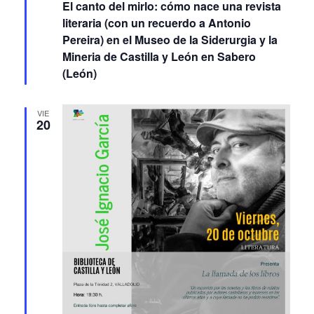
Featured
20 octubre 2023 19:00
-
20:00
El canto del mirlo: cómo nace una revista
literaria (con un recuerdo a Antonio
Pereira) en el Museo de la Siderurgia y la
Mineria de Castilla y León en Sabero
(León)
VIE
20