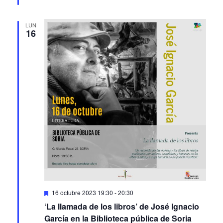
occidentales” en León
LUN
16
Featured
16 octubre 2023 19:30
-
20:30
‘La llamada de los libros’ de José Ignacio