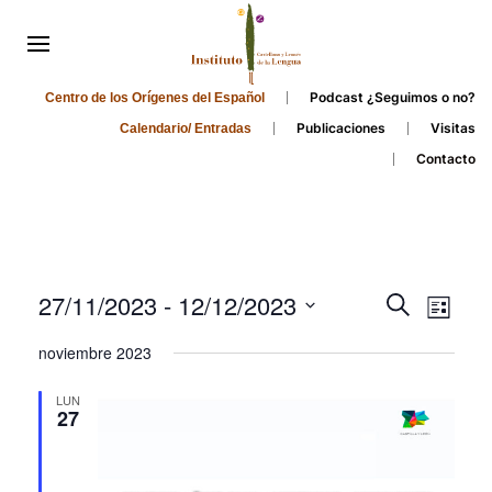
Podcast ¿Seguimos o no?
Centro de los Orígenes del Español
Publicaciones
Visitas
Calendario/ Entradas
Contacto
Events
Even
27/11/2023
 - 
12/12/2023
Search
List
Search
View
Select
noviembre 2023
and
date.
Navi
Views
LUN
27
Navigati