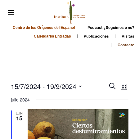
Podcast ¿Seguimos o no?
Centro de los Orígenes del Español
Publicaciones
Visitas
Calendario/ Entradas
Contacto
Events
Even
15/7/2024
 - 
19/9/2024
Search
List
Search
View
Select
julio 2024
and
date.
Navi
Views
LUN
15
Navigati