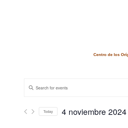
Centro de los Or
Events
Enter
Keyword.
Search
Search
and
for
4 noviembre 2024
Today
Events
Views
by
Select
Keyword.
date.