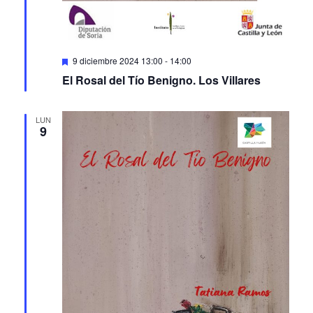
Featured
9 diciembre 2024 13:00
-
14:00
El Rosal del Tío Benigno. Los Villares
LUN
9