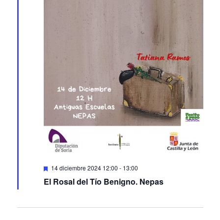
Featured
14 diciembre 2024 12:00
-
13:00
El Rosal del Tío Benigno. Nepas
Events
Events
Previous
Today
Next