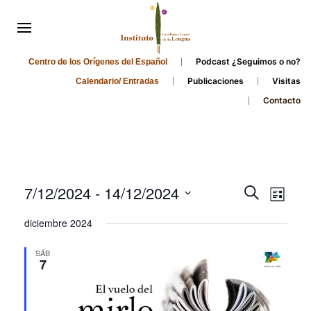
Podcast ¿Seguimos o no?
Centro de los Orígenes del Español
Publicaciones
Visitas
Calendario/ Entradas
Contacto
Events
Even
7/12/2024
 - 
14/12/2024
Search
List
Search
View
Select
diciembre 2024
and
date.
Navi
Views
SÁB
7
Navigati