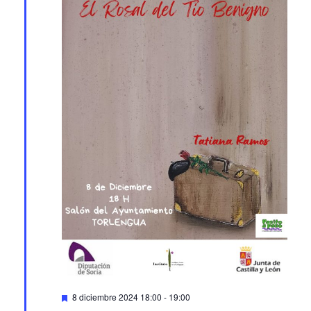
Featured
8 diciembre 2024 18:00
-
19:00
El Rosal del Tío Benigno. Torlengua