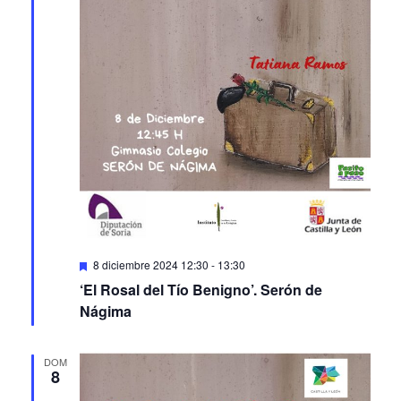
Featured
8 diciembre 2024 12:30
-
13:30
‘El Rosal del Tío Benigno’. Serón de
Nágima
DOM
8