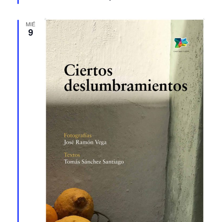
MIÉ
9