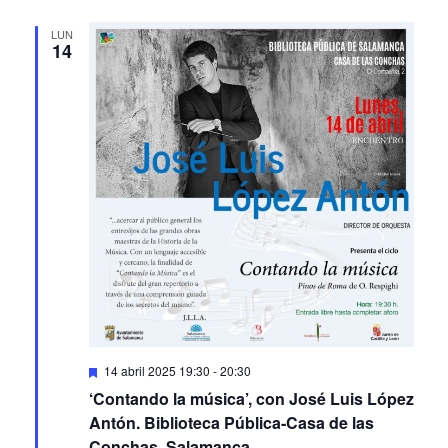
LUN
14
Featured
14 abril 2025 19:30
-
20:30
‘Contando la música’, con José Luis López
Antón. Biblioteca Pública-Casa de las
Conchas. Salamanca