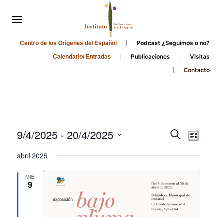
Podcast ¿Seguimos o no?
Centro de los Orígenes del Español
Publicaciones
Visitas
Calendario/ Entradas
Contacto
Events
Even
9/4/2025
 - 
20/4/2025
Search
List
Search
View
Select
abril 2025
and
date.
Navi
Views
MIÉ
9
Navigati