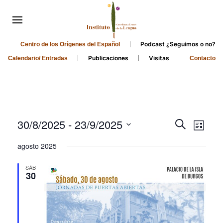
Podcast ¿Seguimos o no?
Centro de los Orígenes del Español
Publicaciones
Visitas
Calendario/ Entradas
Contacto
Events
Even
30/8/2025
 - 
23/9/2025
Search
List
Search
View
Select
agosto 2025
and
date.
Navi
Views
SÁB
30
Navigati