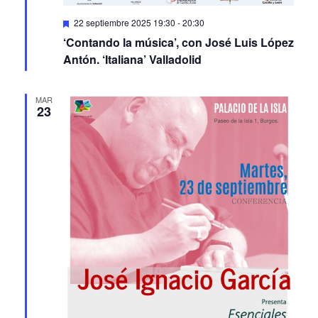
Featured
22 septiembre 2025 19:30
-
20:30
‘Contando la música’, con José Luis López
Antón. ‘Italiana’ Valladolid
MAR
23