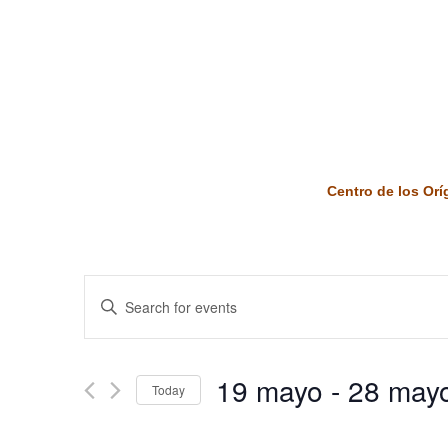
Centro de los Or
Events
Enter
Keyword.
Search
Search
and
for
19 mayo
 - 
28 may
Today
Events
Views
by
Select
Keyword.
date.