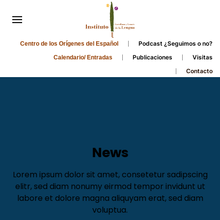
Podcast ¿Seguimos o no?
Centro de los Orígenes del Español
Publicaciones
Visitas
Calendario/ Entradas
Contacto
News
Lorem ipsum dolor sit amet, consetetur sadipscing
elitr, sed diam nonumy eirmod tempor invidunt ut
labore et dolore magna aliquyam erat, sed diam
voluptua.