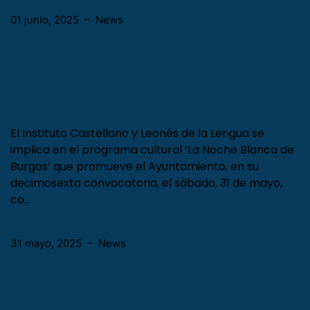
01 junio, 2025
–
News
El Instituto de la Lengua abre el
Palacio de la Isla en la ‘Noche
Blanca’ de Burgos con un
programa de visitas guiadas
El Instituto Castellano y Leonés de la Lengua se
implica en el programa cultural ‘La Noche Blanca de
Burgos’ que promueve el Ayuntamiento, en su
decimosexta convocatoria, el sábado, 31 de mayo,
co…
31 mayo, 2025
–
News
El Instituto Castellano y Leonés de la
Lengua presenta en la 84ª Feria del
Libro de Madrid sus títulos sobre