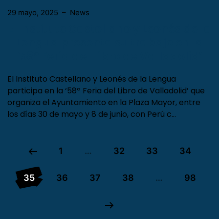
29 mayo, 2025
–
News
El Instituto Castellano y Leonés de la
Lengua presenta su trabajo en la
’58º Feria del Libro de Valladolid’
El Instituto Castellano y Leonés de la Lengua
participa en la ‘58ª Feria del Libro de Valladolid’ que
organiza el Ayuntamiento en la Plaza Mayor, entre
los días 30 de mayo y 8 de junio, con Perú c…
1
…
32
33
34
35
36
37
38
…
98