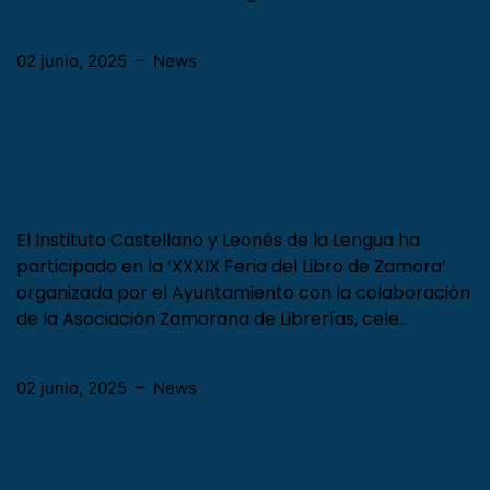
02 junio, 2025
–
News
El Instituto Castellano y Leonés de la
Lengua acude a la Feria del Libro de
Zamora con sus títulos sobre
orígenes del español
El Instituto Castellano y Leonés de la Lengua ha
participado en la ‘XXXIX Feria del Libro de Zamora’
organizada por el Ayuntamiento con la colaboración
de la Asociación Zamorana de Librerías, cele…
02 junio, 2025
–
News
El escritor Javier Moro repasa su
trayectoria literaria en la Feria del
Libro de Zamora