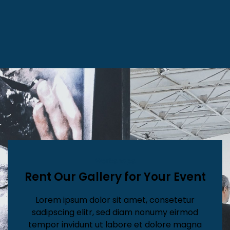
Workshops
Rent Our Gallery for Your Event
Lorem ipsum dolor sit amet, consetetur
sadipscing elitr, sed diam nonumy eirmod
tempor invidunt ut labore et dolore magna