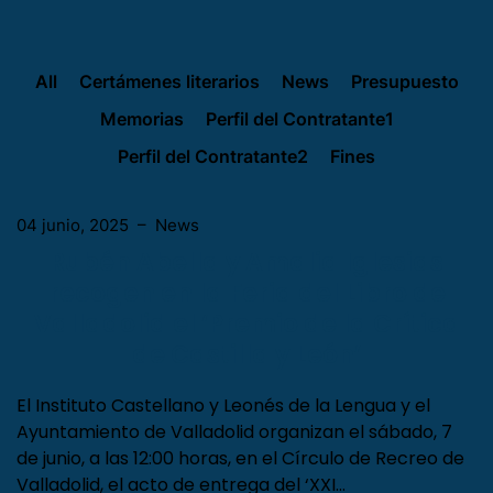
All
Certámenes literarios
News
Presupuesto
Memorias
Perfil del Contratante1
Perfil del Contratante2
Fines
04 junio, 2025
–
News
Rubén Abella y Amalia Iglesias
recogen en la Feria del Libro de
Valladolid el ‘Premio de la Crítica
de Castilla y León’
El Instituto Castellano y Leonés de la Lengua y el
Ayuntamiento de Valladolid organizan el sábado, 7
de junio, a las 12:00 horas, en el Círculo de Recreo de
Valladolid, el acto de entrega del ‘XXI…