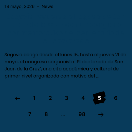
18 mayo, 2026
–
News
Segovia recuerda el legado de San
Juan de la Cruz con un congreso
conmemorativo del centenario de
su doctorado
Segovia acoge desde el lunes 18, hasta el jueves 21 de
mayo, el congreso sanjuanista ‘El doctorado de San
Juan de la Cruz’, una cita académica y cultural de
primer nivel organizada con motivo del …
1
2
3
4
5
6
7
8
…
98