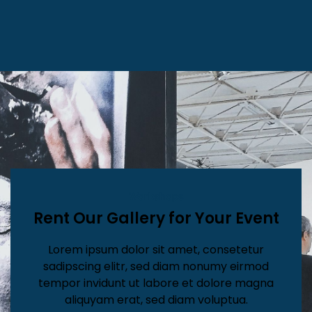
Workshops
Rent Our Gallery for Your Event
Lorem ipsum dolor sit amet, consetetur
sadipscing elitr, sed diam nonumy eirmod
tempor invidunt ut labore et dolore magna
aliquyam erat, sed diam voluptua.