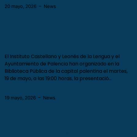
20 mayo, 2026
–
News
Carmen Peire presenta en Palencia
‘Mapas de asfalto’, una novela
arraigada en la memoria de la
Transición
El Instituto Castellano y Leonés de la Lengua y el
Ayuntamiento de Palencia han organizado en la
Biblioteca Pública de la capital palentina el martes,
19 de mayo, a las 19:00 horas, la presentació…
19 mayo, 2026
–
News
Fernández Magdaleno presenta en
Soria ‘Un piano entre libros’,
recorrido por seis décadas de
historia de la música