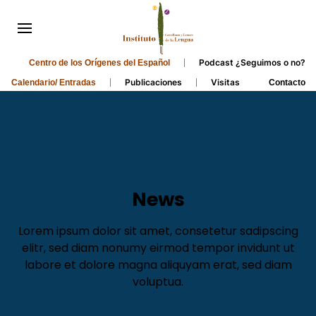
Podcast ¿Seguimos o no?
Centro de los Orígenes del Español
Publicaciones
Visitas
Calendario/ Entradas
Contacto
News
Lorem ipsum dolor sit amet, consetetur sadipscing
elitr, sed diam nonumy eirmod tempor invidunt ut
labore et dolore magna aliquyam erat, sed diam
voluptua.