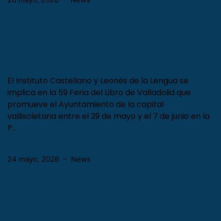
El Instituto Castellano y Leonés de la
Lengua acude a la Feria del Libro de
Valladolid con sus libros sobre
orígenes del español
El Instituto Castellano y Leonés de la Lengua se
implica en la 59 Feria del Libro de Valladolid que
promueve el Ayuntamiento de la capital
vallisoletana entre el 29 de mayo y el 7 de junio en la
P…
24 mayo, 2026
–
News
La ‘Noche del Palacio de la Isla’
abre el Instituto de la Lengua al
público durante la ‘Noche Blanca
de Burgos’