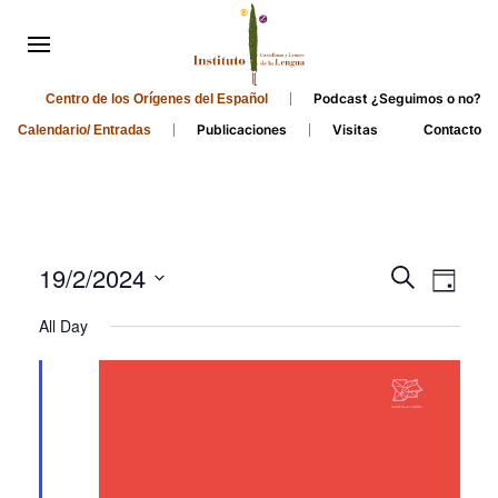
Podcast ¿Seguimos o no?
Centro de los Orígenes del Español
Publicaciones
Visitas
Calendario/ Entradas
Contacto
Events
Even
19/2/2024
Search
Day
Search
View
Select
All Day
and
date.
Navi
Views
Navigati