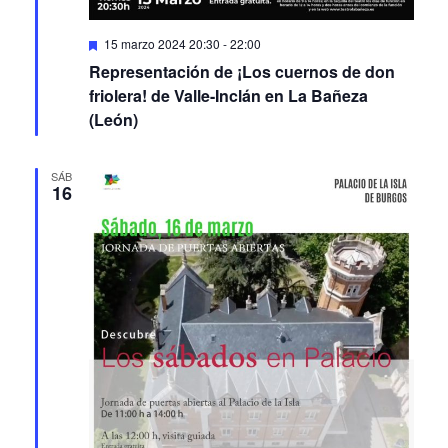
Featured
15 marzo 2024 20:30
-
22:00
Representación de ¡Los cuernos de don
friolera! de Valle-Inclán en La Bañeza
(León)
SÁB
16