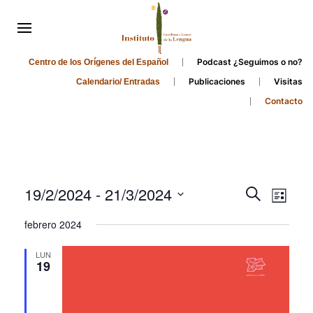
Podcast ¿Seguimos o no?
Centro de los Orígenes del Español
Publicaciones
Visitas
Calendario/ Entradas
Contacto
Events
Even
19/2/2024
 - 
21/3/2024
Search
List
Search
View
Select
febrero 2024
and
date.
Navi
Views
LUN
19
Navigati