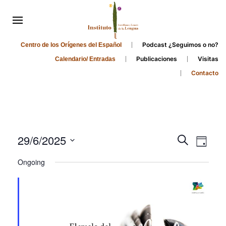
Podcast ¿Seguimos o no?
Centro de los Orígenes del Español
Publicaciones
Visitas
Calendario/ Entradas
Contacto
Events
Even
29/6/2025
Search
Day
Search
View
Select
Ongoing
and
date.
Navi
Views
Navigati