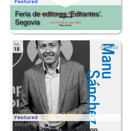
Featured
Feria de editores ‘Editantes’.
Segovia
JUL
20:00
18
Featured
‘Diálogo de la Lengua’, con