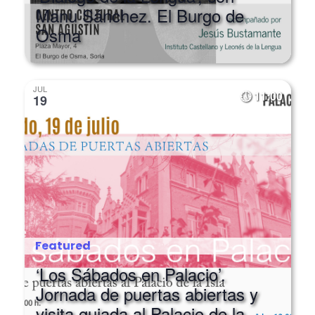
Manu Sánchez. El Burgo de
Osma
JUL
11:00
19
Featured
‘Los Sábados en Palacio’.
Jornada de puertas abiertas y
visita guiada al Palacio de la