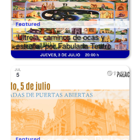
Featured
‘Ultreia, caminos de ocas y
estrella’, por Fabularia Teatro
JUL
11:00
5
Featured