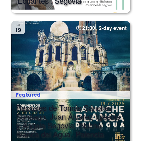
‘Editantes’. Segovia
JUL
21:00 | 2-day event
19
Featured
Recitales de Tomás Sánchez
Santiago, Juan Álvarez Iglesias
y Ángela Segovia. ‘Noche
Blanca del Agua’. Palencia