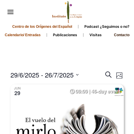
Podcast ¿Seguimos o no?
Centro de los Orígenes del Español
Publicaciones
Visitas
Calendario/ Entradas
Contacto
Events
Even
29/6/2025
 - 
26/7/2025
Search
Photo
Search
View
Select
JUN
and
date.
08:00 | 46-day event
Navi
29
Views
Navigati