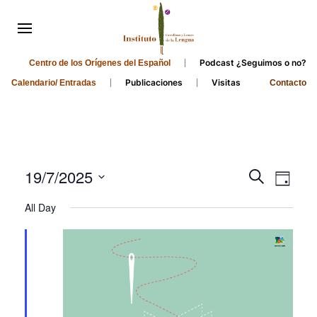
Podcast ¿Seguimos o no?
Centro de los Orígenes del Español
Publicaciones
Visitas
Calendario/ Entradas
Contacto
Events
Even
19/7/2025
Search
Day
Search
View
Select
All Day
and
date.
Navi
Views
Navigati