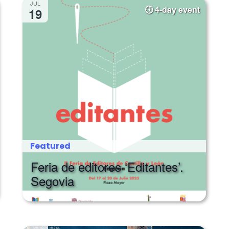
JUL
4-day event
19
Featured
Feria de editores ‘Editantes’.
Segovia