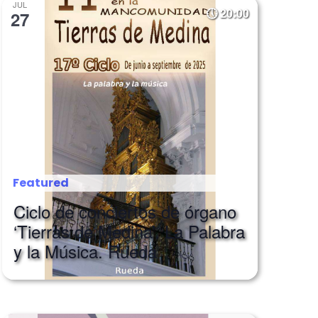
JUL
20:00
27
Featured
Ciclo de conciertos de órgano
‘Tierras de Medina’. La Palabra
y la Música. Rueda