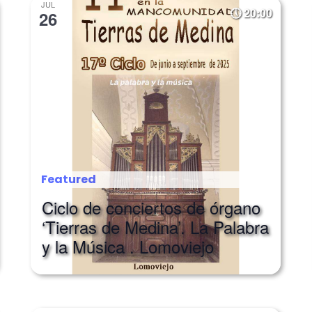
JUL
20:00
26
Featured
Ciclo de conciertos de órgano
‘Tierras de Medina’. La Palabra
y la Música . Lomoviejo