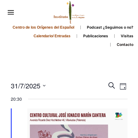
Podcast ¿Seguimos o no?
Centro de los Orígenes del Español
Publicaciones
Visitas
Calendario/ Entradas
Contacto
Events
Even
31/7/2025
Search
Day
Search
View
Select
20:30
and
date.
Navi
Views
Navigati