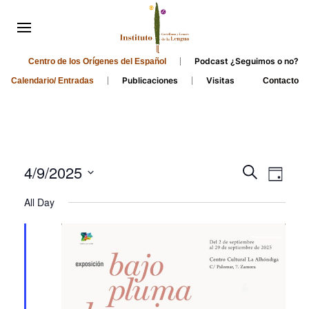
Podcast ¿Seguimos o no?
Centro de los Orígenes del Español
Publicaciones
Visitas
Calendario/ Entradas
Contacto
Events
Even
4/9/2025
Search
Day
Search
View
Select
All Day
and
date.
Navi
Views
Navigati