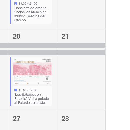
19:30
-
21:00
Concierto de órgano
‘Todos los bienes del
mundo’. Medina del
Campo
3
2
20
21
events,
events,
11:00
-
14:00
‘Los Sábados en
Palacio’. Visita guiada
al Palacio de la Isla
2
2
27
28
events,
events,