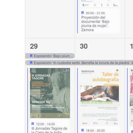
20:00
-
21:00
Proyección del
documental ‘Bajo
pluma de mujer’.
Zamora
4
4
29
30
events,
events,
e
Exposición ‘Bajo pluma de mujer’. La Alhóndiga. Zamora
Exposición ‘In custodia verbi. Bendita la locura de la piedra’.
12:00
-
14:00
III Jornadas Tagore de
18:00
-
20:00
la Casa de la India.