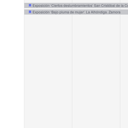
events,
events,
e
Exposición ‘Ciertos deslumbramientos’ San Cristóbal de la 
Exposición ‘Bajo pluma de mujer’. La Alhóndiga. Zamora