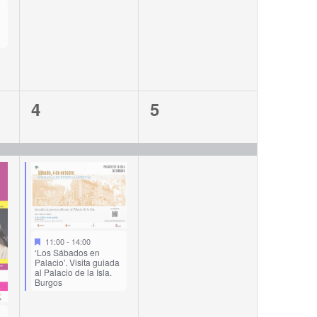
2
1
4
5
events,
event,
11:00
-
14:00
‘Los Sábados en
Palacio’. Visita guiada
al Palacio de la Isla.
Burgos