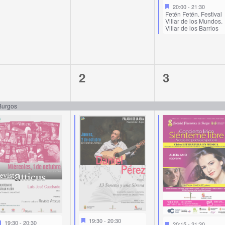
20:00
-
21:30
Fetén Fetén. Festival
Villar de los Mundos.
Villar de los Barrios
2
2
2
1
2
3
vents,
events,
events,
 Burgos
19:30
-
20:30
19:30
-
20:30
20:15
-
21:30