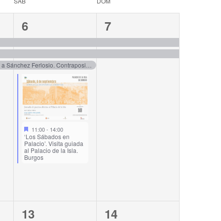
SÁB
DOM
4
2
6
7
events,
events,
Lecturas CIAM ‘Leer a Sánchez Ferlosio. Contraposición entre conocimiento y asimilación de las cosas’. Soria
11:00
-
14:00
‘Los Sábados en
Palacio’. Visita guiada
al Palacio de la Isla.
Burgos
4
2
13
14