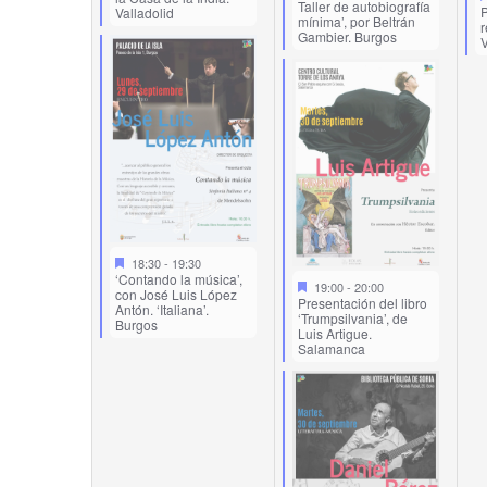
Taller de autobiografía
P
Valladolid
mínima’, por Beltrán
r
Gambier. Burgos
V
18:30
-
19:30
‘Contando la música’,
19:00
-
20:00
con José Luis López
Presentación del libro
Antón. ‘Italiana’.
‘Trumpsilvania’, de
Burgos
Luis Artigue.
Salamanca