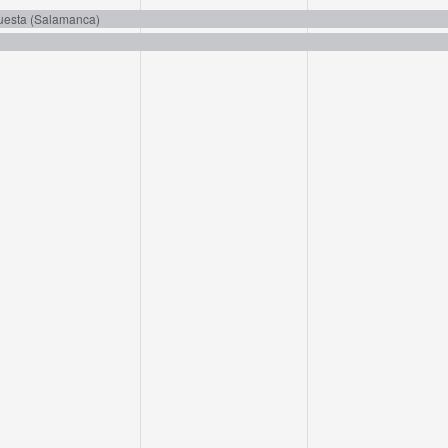
vents,
events,
events,
Cuesta (Salamanca)