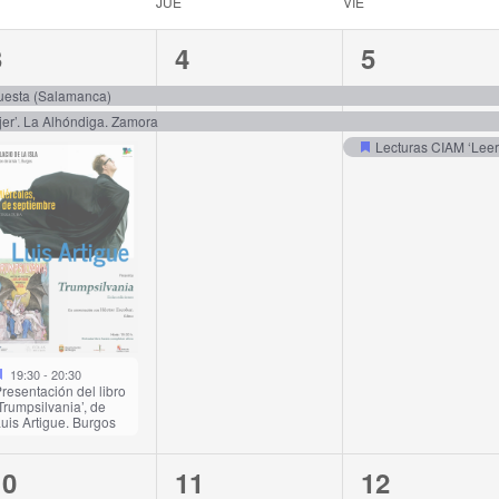
JUE
VIE
3
2
3
3
4
5
vents,
events,
events,
Cuesta (Salamanca)
er’. La Alhóndiga. Zamora
19:30
-
20:30
resentación del libro
Trumpsilvania’, de
uis Artigue. Burgos
2
2
2
10
11
12