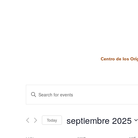
Centro de los Or
Events
Enter
Keyword.
Search
Search
and
for
septiembre 2025
Today
Events
Views
by
Select
Keyword.
date.