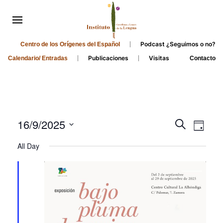
Podcast ¿Seguimos o no?
Centro de los Orígenes del Español
Publicaciones
Visitas
Calendario/ Entradas
Contacto
Events
Even
16/9/2025
Search
Day
Search
View
Select
All Day
and
date.
Navi
Views
Navigati