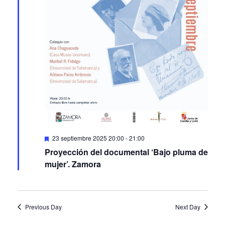
Featured
23 septiembre 2025 20:00
-
21:00
Proyección del documental ‘Bajo pluma de
mujer’. Zamora
Previous Day
Next Day
Subscribe to calendar