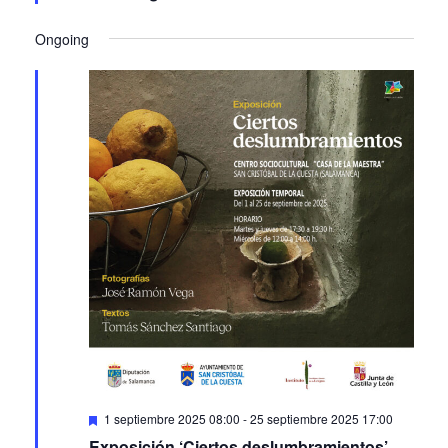
Ongoing
Featured
1 septiembre 2025 08:00
-
25 septiembre 2025 17:00
Exposición ‘Ciertos deslumbramientos’
San Cristóbal de la Cuesta (Salamanca)