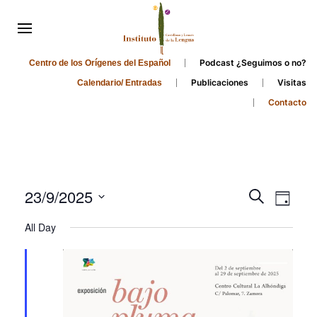
Podcast ¿Seguimos o no?
Centro de los Orígenes del Español
Publicaciones
Visitas
Calendario/ Entradas
Contacto
Events
Even
23/9/2025
Search
Day
Search
View
Select
All Day
and
date.
Navi
Views
Navigati