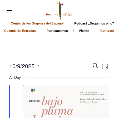
Podcast ¿Seguimos o no?
Centro de los Orígenes del Español
Publicaciones
Visitas
Calendario/ Entradas
Contacto
Events
Even
10/9/2025
Search
Day
Search
View
Select
All Day
and
date.
Navi
Views
Navigati