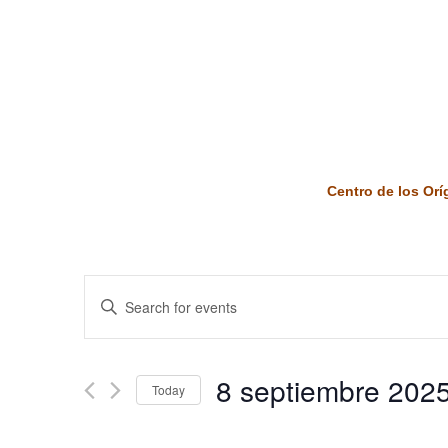
Centro de los Or
Events
Enter
Keyword.
Search
Search
and
for
8 septiembre 202
Today
Events
Views
by
Select
Keyword.
date.