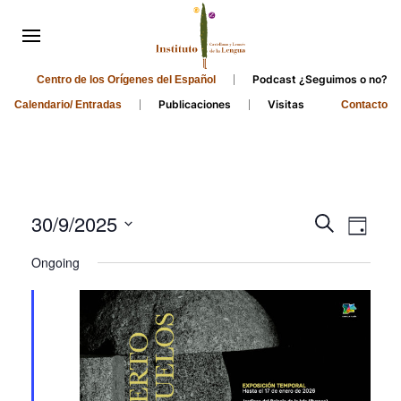
Podcast ¿Seguimos o no?
Centro de los Orígenes del Español
Publicaciones
Visitas
Calendario/ Entradas
Contacto
Events
Even
30/9/2025
Search
Day
Search
View
Select
Ongoing
and
date.
Navi
Views
Navigati