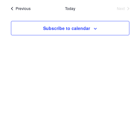
Views
Events
Navigati
Subscribe to calendar