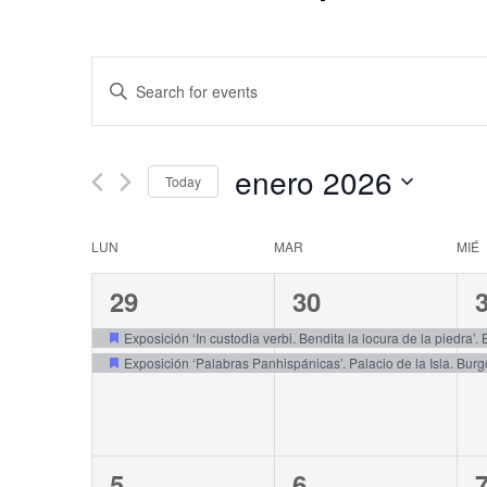
Events
Enter
Keyword.
Search
Search
and
for
enero 2026
Today
Events
Views
by
Select
Keyword.
date.
Navigation
Calendar
LUN
MAR
MIÉ
of
2
2
29
30
events,
events,
e
Events
Exposición ‘In custodia verbi. Bendita la locura de la piedra’.
Exposición ‘Palabras Panhispánicas’. Palacio de la Isla. Bur
2
2
5
6