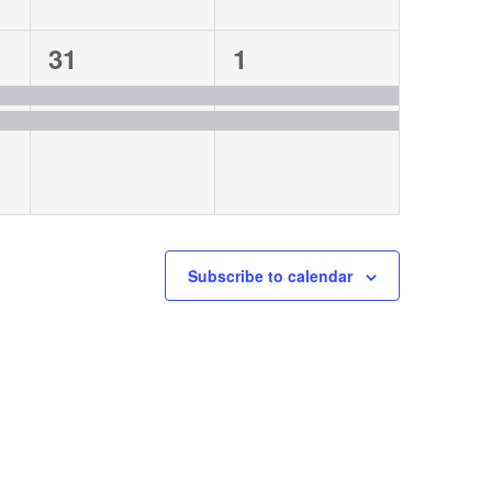
2
2
31
1
events,
events,
Subscribe to calendar