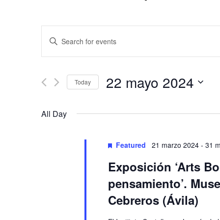
Events
Enter
Keyword.
Search
Search
and
for
22 mayo 2024
Today
Events
Views
by
Select
Keyword.
date.
Navigation
All Day
Featured
21 marzo 2024
-
31 
Exposición ‘Arts Bo
pensamiento’. Museo
Cebreros (Ávila)