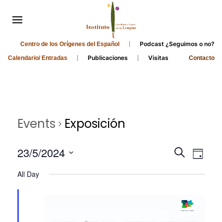
Podcast ¿Seguimos o no?
Centro de los Orígenes del Español
Publicaciones
Visitas
Calendario/ Entradas
Contacto
Events
Exposición
Events
Even
23/5/2024
Search
Day
Search
View
Select
All Day
and
date.
Navi
Views
Navigati