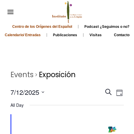
Podcast ¿Seguimos o no?
Centro de los Orígenes del Español
Publicaciones
Visitas
Calendario/ Entradas
Contacto
Events
Exposición
Events
Even
7/12/2025
Search
Day
Search
View
Select
All Day
and
date.
Navi
Views
Navigati