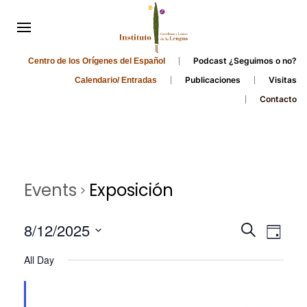
Podcast ¿Seguimos o no?
Centro de los Orígenes del Español
Publicaciones
Visitas
Calendario/ Entradas
Contacto
Events
Exposición
Events
Even
8/12/2025
Search
Day
Search
View
Select
All Day
and
date.
Navi
Views
Navigati