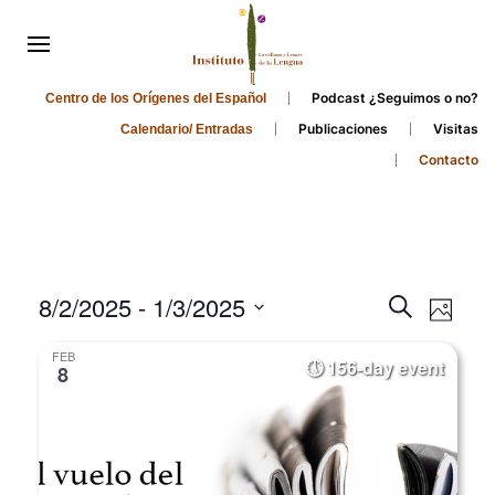
Podcast ¿Seguimos o no?
Centro de los Orígenes del Español
Publicaciones
Visitas
Calendario/ Entradas
Contacto
Events
Even
8/2/2025
 - 
1/3/2025
Search
Photo
Search
View
Select
FEB
and
date.
156-day event
Navi
8
Views
Navigati