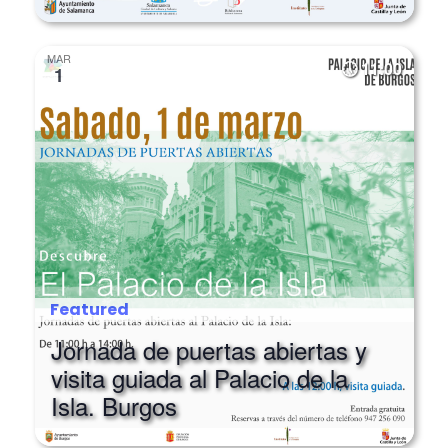
MAR
11:00
1
Featured
Jornada de puertas abiertas y
visita guiada al Palacio de la
Isla. Burgos