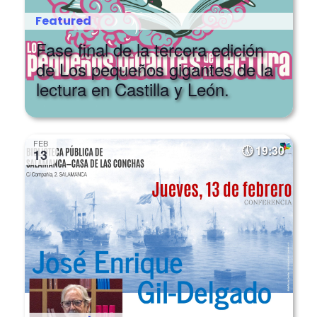
Featured
Fase final de la tercera edición
de Los pequeños gigantes de la
lectura en Castilla y León.
FEB
19:30
13
Featured