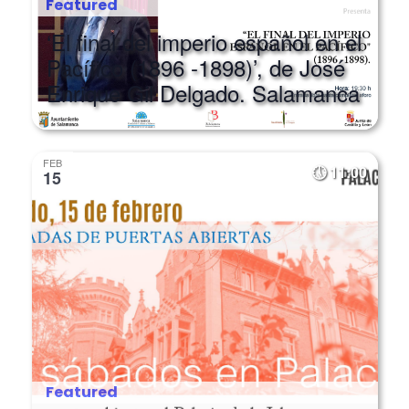
‘El final del imperio español en el
Pacífico (1896 -1898)’, de José
Enrique Gil Delgado. Salamanca
FEB
11:00
15
Featured
Jornada de puertas abiertas y