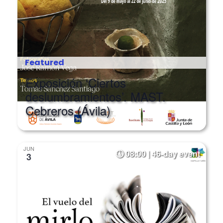
Featured
Exposición ‘Ciertos
deslumbramientos’. MAST.
Cebreros (Ávila)
JUN
08:00 | 46-day event
3