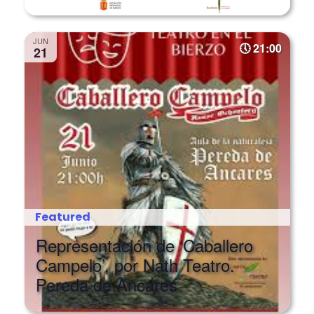
JUN
21:00
21
Featured
Representación de ‘Caballero
Campelo’, por Nath Teatro.
Pereda de Ancares