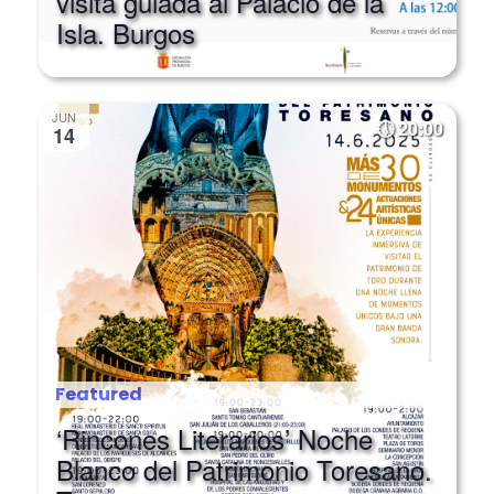
Isla. Burgos
JUN
20:00
14
Featured
‘Rincones Literarios’ Noche
Blanco del Patrimonio Toresano.
Toro