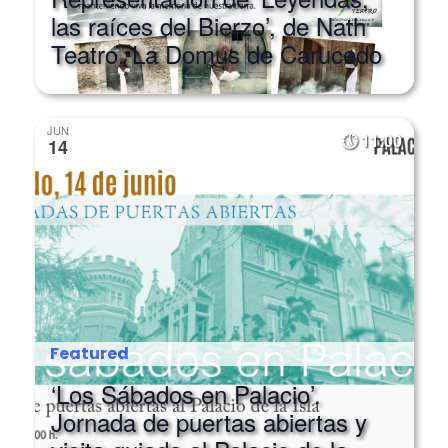
Teatro. La Domus de Carucedo
JUN
11:00
14
Featured
‘Los Sábados en Palacio’.
Jornada de puertas abiertas y
visita guiada al Palacio de la