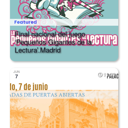
Featured
Final nacional del juego
‘Pequeños Gigantes de la
Lectura’.Madrid
JUN
11:00
7
Featured