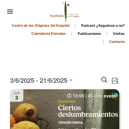
Podcast ¿Seguimos o no?
Centro de los Orígenes del Español
Publicaciones
Visitas
Calendario/ Entradas
Contacto
Events
Even
3/6/2025
 - 
21/6/2025
Search
Photo
Search
View
Select
JUN
and
date.
10:00 | 45-day event
Navi
3
Views
Navigati