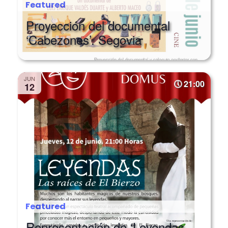
Proyección del documental
‘Cabezones’. Segovia
JUN
21:00
12
Featured
Representación de ‘Leyendas,
las raíces del Bierzo’, de Nath