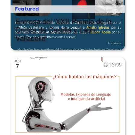
Featured
Entrega del ‘XXII Premio de la
Crítica de Castilla y León’.
Valladolid
JUN
12:00
7
Featured