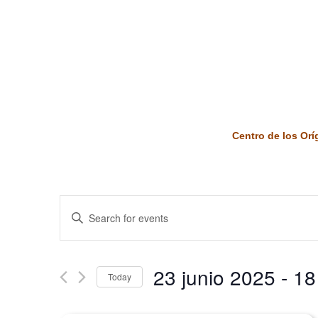
Centro de los Or
Events
Enter
Keyword.
Search
Search
and
for
23 junio 2025
 - 
18
Today
Events
Views
by
Select
Keyword.
date.