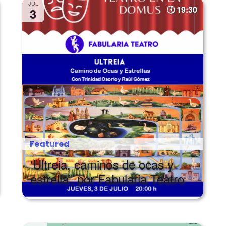
JUL
19:30
3
Featured
‘Ultreia, caminos de ocas y
estrella’, por Fabularia Teatro