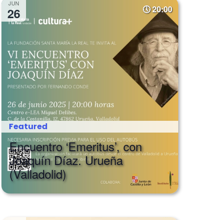
JUN
20:00
26
Featured
Encuentro ‘Emeritus’, con
Joaquín Díaz. Urueña
(Valladolid)