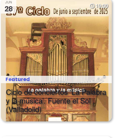
JUN
19:00
28
Featured
Ciclo de conciertos ‘La Palabra
y la música’. Fuente el Sol
(Valladolid)