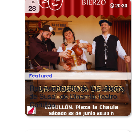
JUN
20:30
28
Featured
Representación de ‘La taberna
de Susa’, de Dinamia Teatro.
Corullón