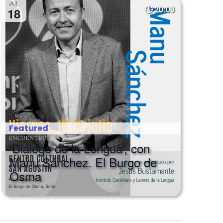
JUL
20:00
18
Featured
‘Diálogo de la Lengua’, con
Manu Sánchez. El Burgo de
Osma