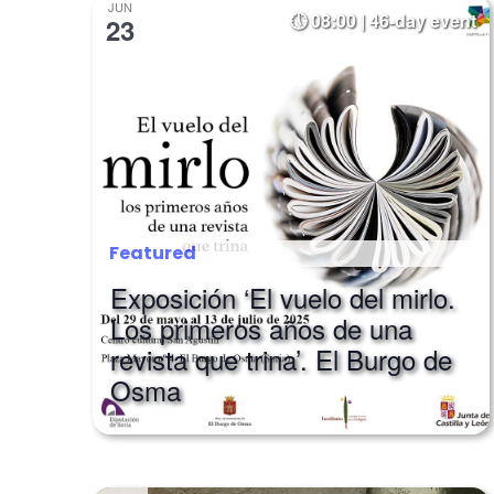
Navigation
JUN
08:00 | 46-day event
23
Featured
Exposición ‘El vuelo del mirlo.
Los primeros años de una
revista que trina’. El Burgo de
Osma