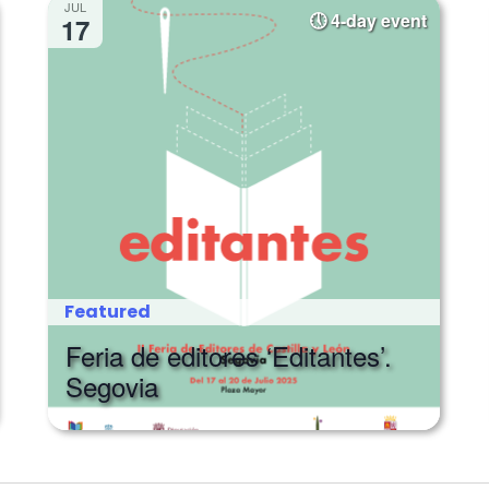
JUL
4-day event
17
Featured
Feria de editores ‘Editantes’.
Segovia