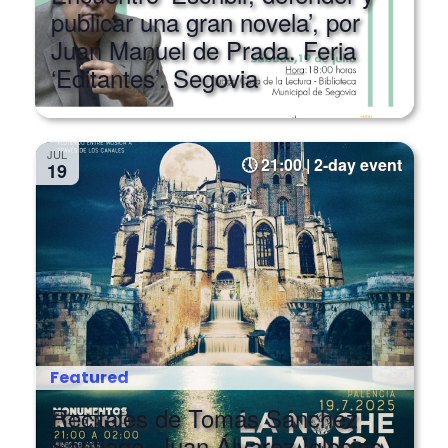
Juan Manuel de Prada. Feria
‘Editantes’. Segovia
JUL
21:00 | 2-day event
19
Featured
Recitales de Tomás Sánchez
Santiago, Juan Álvarez Iglesias
y Ángela Segovia. ‘Noche