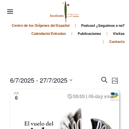
Podcast ¿Seguimos o no?
Centro de los Orígenes del Español
Publicaciones
Visitas
Calendario/ Entradas
Contacto
Events
Even
6/7/2025
 - 
27/7/2025
Search
Photo
Search
View
Select
JUL
and
date.
08:00 | 46-day event
Navi
6
Views
Navigati