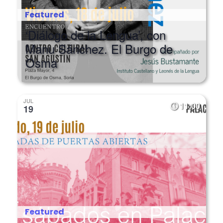
Featured
‘Diálogo de la Lengua’, con
Manu Sánchez. El Burgo de
Osma
JUL
11:00
19
Featured
‘Los Sábados en Palacio’.