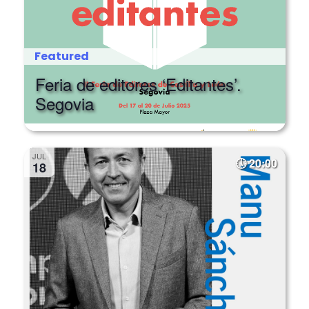
Featured
Feria de editores ‘Editantes’.
Segovia
JUL
20:00
18