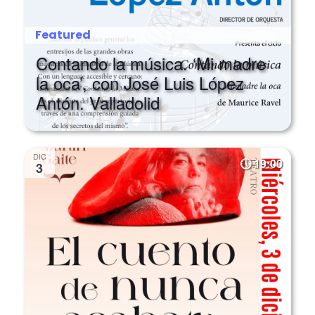
Featured
Contando la música. ‘Mi madre
la oca’, con José Luis López
Antón. Valladolid
DIC
19:00
3