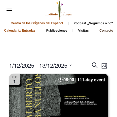
Podcast ¿Seguimos o no?
Centro de los Orígenes del Español
Publicaciones
Visitas
Calendario/ Entradas
Contacto
Events
Even
1/12/2025
 - 
13/12/2025
Search
Photo
Search
View
Select
DIC
and
date.
08:00 | 111-day event
Navi
1
Views
Navigati