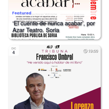
Featured
‘El cuento de nunca acabar’, por
Azar Teatro. Soria
DIC
19:00
4