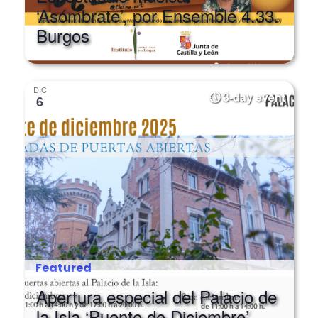
‘Asómbrate’, por Ensemble 4.33.
Burgos
DIC
3-day event
6
Featured
Apertura especial del Palacio de
la Isla ‘Puente de Diciembre’.