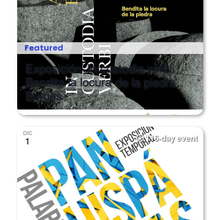
Featured
Exposición ‘In custodia verbi.
Bendita la locura de la piedra’.
Burgos
DIC
116-day event
1