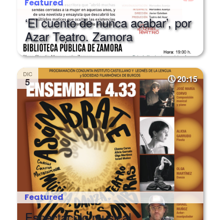
Featured
‘El cuento de nunca acabar’, por
Azar Teatro. Zamora
DIC
20:15
5
Featured
Espectáculo musical