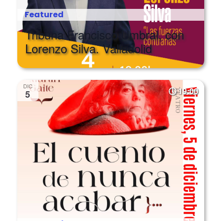
Featured
Tribuna Francisco Umbral, con
Lorenzo Silva. Valladolid
DIC
19:00
5