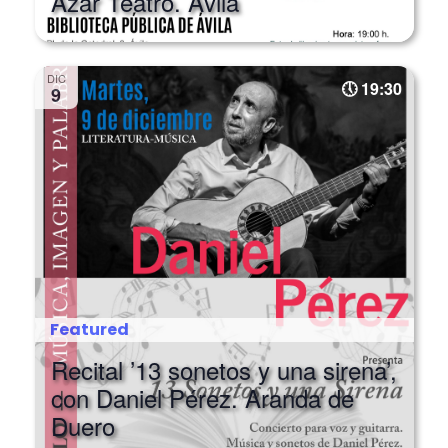
Azar Teatro. Ávila
DIC
19:30
9
Featured
Recital ’13 sonetos y una sirena’,
con Daniel Pérez. Aranda de
Duero