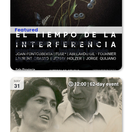
Featured
Exposición ‘El tiempo de la
interferencia’. Instituto Leonés
de Cultura. León
MAY
12:00 | 62-day event
31