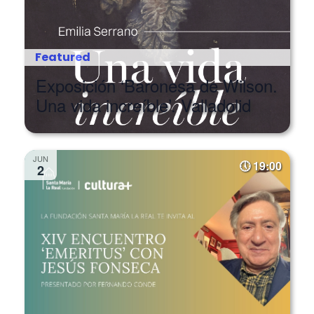
Featured
Exposición ‘Baronesa de Wilson.
Una vida increíble’. Valladolid
JUN
19:00
2