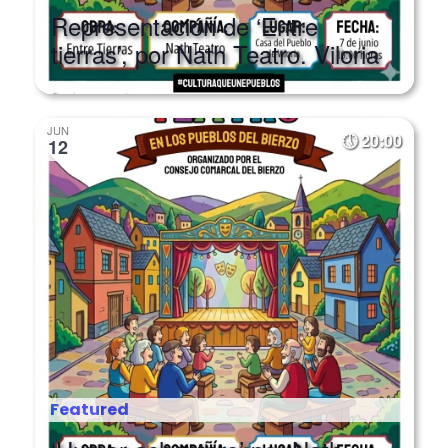
Representación de ‘Entre
tierras’, por Nath Teatro. Viloria
JUN
20:00
12
Featured