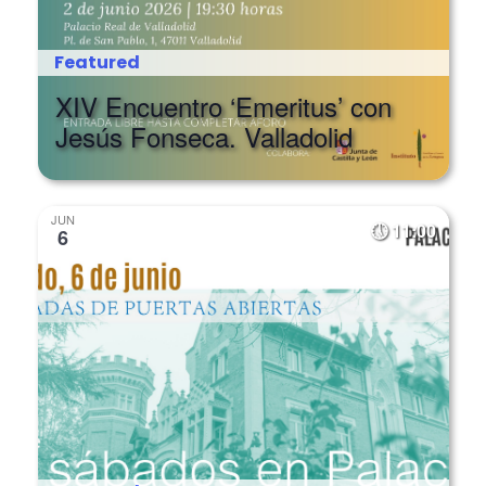
Featured
XIV Encuentro ‘Emeritus’ con
Jesús Fonseca. Valladolid
JUN
11:00
6