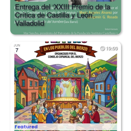
Entrega del ‘XXIII Premio de la
Crítica de Castilla y León’.
Valladolid
JUN
19:00
7
Featured