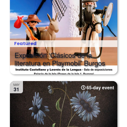
Featured
Exposición ‘Clásicos de la
literatura en Playmobil’ Burgos
MAY
65-day event
31