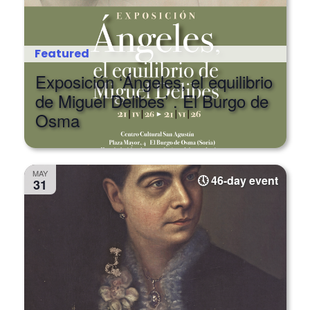
Featured
Exposición ‘Ángeles, el equilibrio
de Miguel Delibes’ . El Burgo de
Osma
MAY
46-day event
31