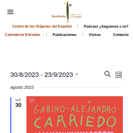
Podcast ¿Seguimos o no?
Centro de los Orígenes del Español
Publicaciones
Visitas
Calendario/ Entradas
Contacto
Events
Even
30/8/2023
 - 
23/9/2023
Search
List
Search
View
Select
agosto 2023
and
date.
Navi
Views
MIÉ
30
Navigati