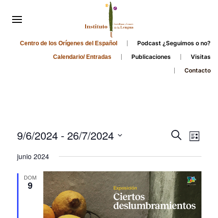
Podcast ¿Seguimos o no?
Centro de los Orígenes del Español
Publicaciones
Visitas
Calendario/ Entradas
Contacto
Events
Even
9/6/2024
 - 
26/7/2024
Search
List
Search
View
Select
junio 2024
and
date.
Navi
Views
DOM
9
Navigati