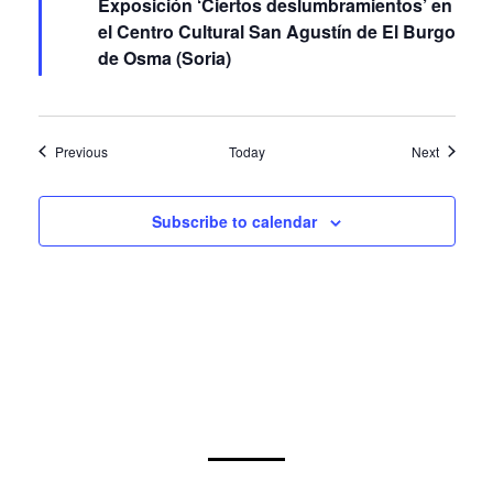
Featured
3 octubre 2024
-
24 noviembre 2024
Exposición ‘Ciertos deslumbramientos’ en
el Centro Cultural San Agustín de El Burgo
de Osma (Soria)
Events
Events
Previous
Today
Next
Subscribe to calendar