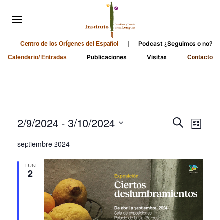
Podcast ¿Seguimos o no?
Centro de los Orígenes del Español
Publicaciones
Visitas
Calendario/ Entradas
Contacto
Events
Even
2/9/2024
 - 
3/10/2024
Search
List
Search
View
Select
septiembre 2024
and
date.
Navi
Views
LUN
2
Navigati