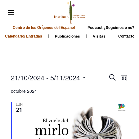
Podcast ¿Seguimos o no?
Centro de los Orígenes del Español
Publicaciones
Visitas
Calendario/ Entradas
Contacto
Events
Even
21/10/2024
 - 
5/11/2024
Search
List
Search
View
Select
octubre 2024
and
date.
Navi
Views
LUN
21
Navigati