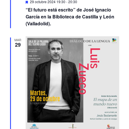
Featured
29 octubre 2024 19:30
-
20:30
“El futuro está escrito” de José Ignacio
García en la Biblioteca de Castilla y León
(Valladolid).
MAR
29