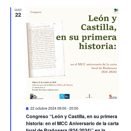
MAR
22
Featured
22 octubre 2024 09:00
-
20:00
Congreso “León y Castilla, en su primera
historia: en el MCC Aniversario de la carta
foral de Brañosera (824-2024)” en la