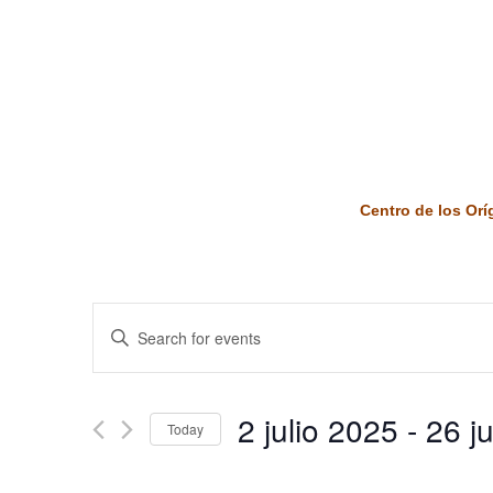
Centro de los Or
Events
Enter
Keyword.
Search
Search
and
for
2 julio 2025
 - 
26 j
Today
Events
Views
by
Select
Keyword.
date.