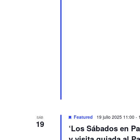
Featured
19 julio 2025 11:00
-
SÁB
19
‘Los Sábados en Pal
y visita guiada al P