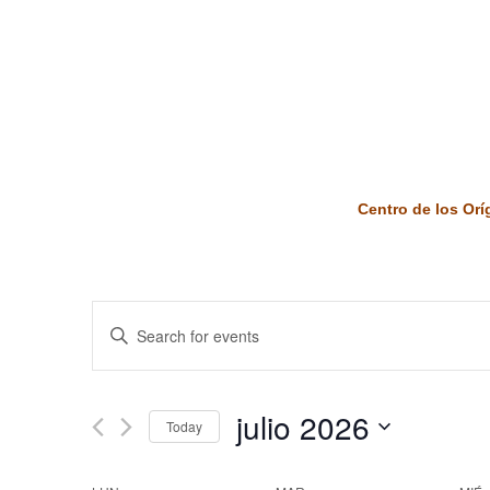
Centro de los Or
Events
Enter
Keyword.
Search
Search
and
for
julio 2026
Today
Events
Views
by
Select
Keyword.
date.