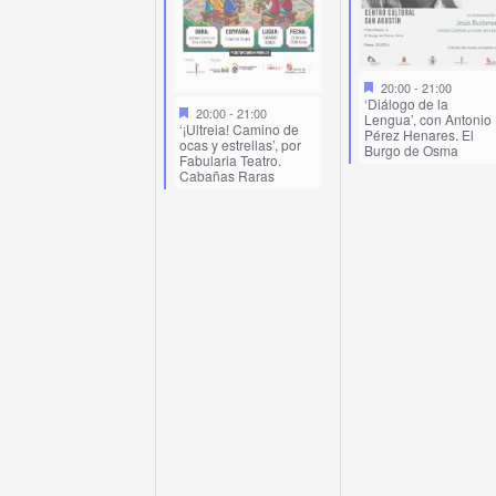
20:00
-
21:00
‘Diálogo de la
20:00
-
21:00
Lengua’, con Antonio
‘¡Ultreia! Camino de
Pérez Henares. El
ocas y estrellas’, por
Burgo de Osma
Fabularia Teatro.
Cabañas Raras