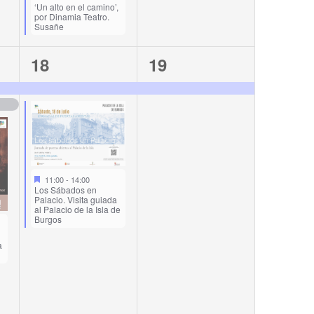
‘Un alto en el camino’,
por Dinamia Teatro.
Susañe
2
1
18
19
events,
event,
11:00
-
14:00
Los Sábados en
Palacio. Visita guiada
al Palacio de la Isla de
Burgos
a