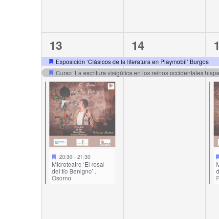
3
2
13
14
events,
events,
e
Exposición ‘Clásicos de la literatura en Playmobil’ Burgos
Curso ‘La escritura visigótica en los reinos occidentales hisp
20:30
-
21:30
Microteatro ‘El rosal
M
del tío Benigno’ .
d
Osorno
P