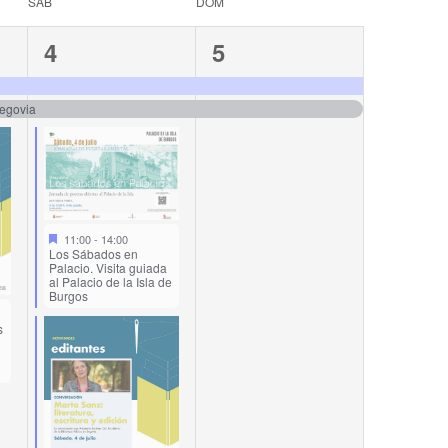
SÁB
DOM
5
2
4
5
events,
events,
Segovia
11:00
-
14:00
Los Sábados en
Palacio. Visita guiada
al Palacio de la Isla de
Burgos
s