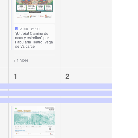
20:00
-
21:00
‘¡Ultreia! Camino de
ocas y estrellas’, por
Fabularia Teatro. Vega
de Valcarce
+ 1 More
4
3
1
2
events,
events,