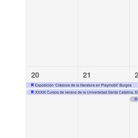
2
2
20
21
events,
events,
e
Exposición ‘Clásicos de la literatura en Playmobil’ Burgos
XXXIX Cursos de verano de la Universidad Santa Catalina. 