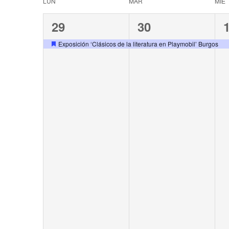
Navigation
Calendar
LUN
MAR
MIÉ
of
1
1
29
30
event,
event,
e
Events
Exposición ‘Clásicos de la literatura en Playmobil’ Burgos