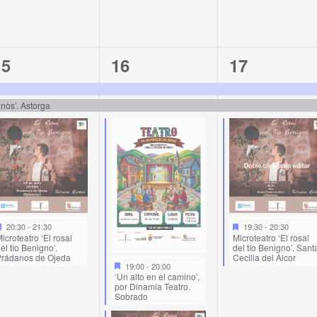
3
4
3
15
16
17
vents,
events,
events,
anos’. Astorga
20:30
-
21:30
19:30
-
20:30
icroteatro ‘El rosal
Microteatro ‘El rosal
el tío Benigno’.
del tío Benigno’. Sant
rádanos de Ojeda
Cecilia del Alcor
19:00
-
20:00
‘Un alto en el camino’,
por Dinamia Teatro.
Sobrado