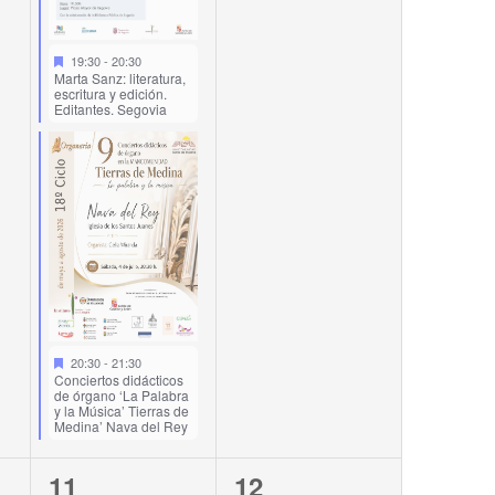
19:30
-
20:30
Marta Sanz: literatura,
escritura y edición.
Editantes. Segovia
20:30
-
21:30
Conciertos didácticos
de órgano ‘La Palabra
y la Música’ Tierras de
Medina’ Nava del Rey
3
1
11
12