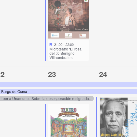
21:00
-
22:00
Microteatro ‘El rosal
del tío Benigno’
Villaumbrales
3
4
3
22
23
24
vents,
events,
events,
El Burgo de Osma
Leer a Unamuno. ‘Sobre la desesperación resignada’, por Jon Juaristi. Soria