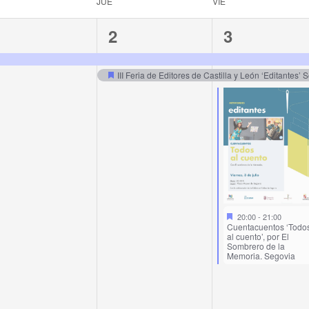
JUE
VIE
1
2
3
1
2
3
vent,
events,
events,
III Feria de Editores de Castilla y León ‘Editantes’ 
20:00
-
21:00
Cuentacuentos ‘Todo
al cuento’, por El
Sombrero de la
Memoria. Segovia