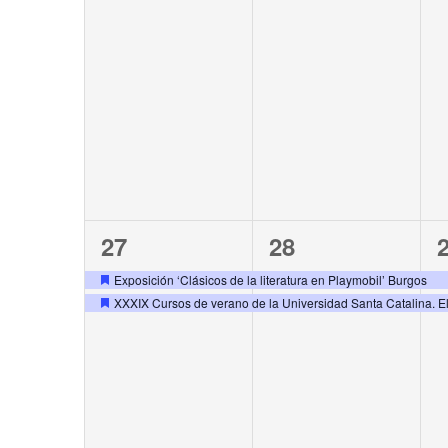
2
2
27
28
events,
events,
e
Exposición ‘Clásicos de la literatura en Playmobil’ Burgos
XXXIX Cursos de verano de la Universidad Santa Catalina. 