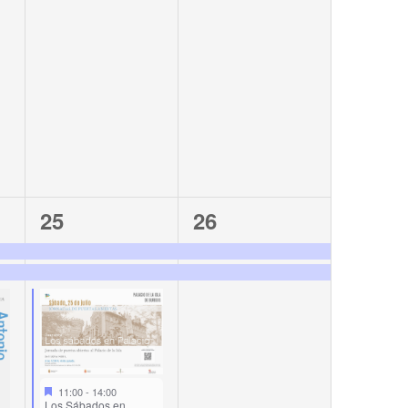
6
2
25
26
events,
events,
11:00
-
14:00
Los Sábados en