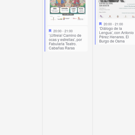
20:00
-
21:00
‘Diálogo de la
20:00
-
21:00
Lengua’, con Antonio
‘¡Ultreia! Camino de
Pérez Henares. El
ocas y estrellas’, por
Burgo de Osma
Fabularia Teatro.
Cabañas Raras