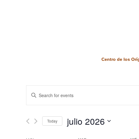
Centro de los Or
Events
Enter
Keyword.
Search
Search
and
for
julio 2026
Today
Events
Views
by
Select
Keyword.
date.