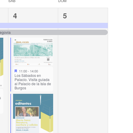
SÁB
DOM
5
2
4
5
events,
events,
Segovia
11:00
-
14:00
Los Sábados en
Palacio. Visita guiada
al Palacio de la Isla de
Burgos
s