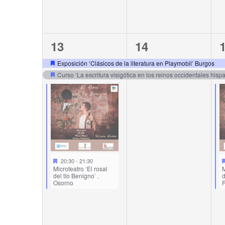
3
2
13
14
events,
events,
e
Exposición ‘Clásicos de la literatura en Playmobil’ Burgos
Curso ‘La escritura visigótica en los reinos occidentales hisp
20:30
-
21:30
Microteatro ‘El rosal
M
del tío Benigno’ .
d
Osorno
P