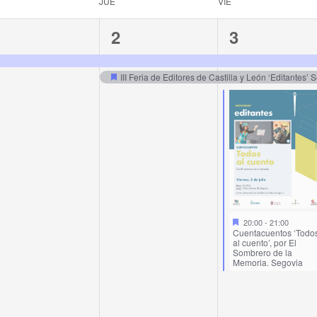
JUE
VIE
1
2
3
1
2
3
vent,
events,
events,
III Feria de Editores de Castilla y León ‘Editantes’ 
20:00
-
21:00
Cuentacuentos ‘Todo
al cuento’, por El
Sombrero de la
Memoria. Segovia