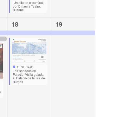
‘Un alto en el camino’,
por Dinamia Teatro.
Susañe
2
1
18
19
events,
event,
11:00
-
14:00
Los Sábados en
Palacio. Visita guiada
al Palacio de la Isla de
Burgos
a