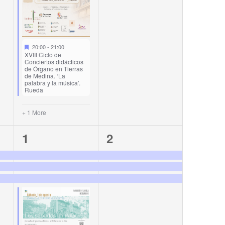
20:00
-
21:00
XVIII Ciclo de
Conciertos didácticos
de Órgano en Tierras
de Medina. ‘La
palabra y la música’.
Rueda
+ 1 More
4
3
1
2
events,
events,