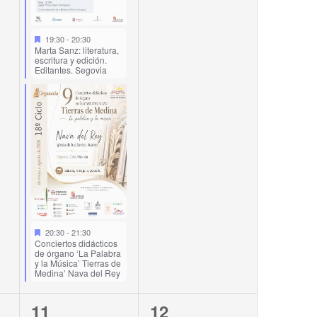
19:30
-
20:30
Marta Sanz: literatura,
escritura y edición.
Editantes. Segovia
20:30
-
21:30
Conciertos didácticos
de órgano ‘La Palabra
y la Música’ Tierras de
Medina’ Nava del Rey
3
1
11
12