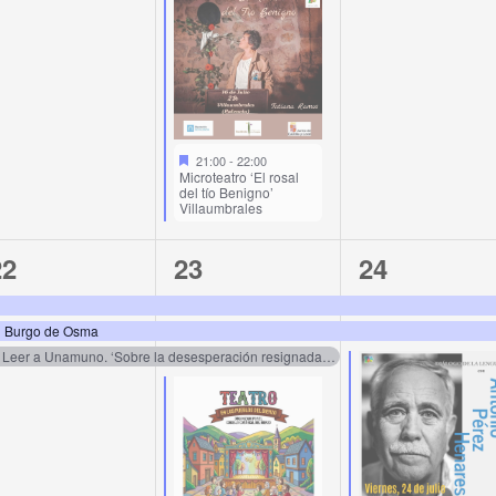
21:00
-
22:00
Microteatro ‘El rosal
del tío Benigno’
Villaumbrales
3
4
3
22
23
24
vents,
events,
events,
El Burgo de Osma
Leer a Unamuno. ‘Sobre la desesperación resignada’, por Jon Juaristi. Soria