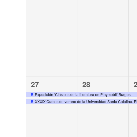
2
2
27
28
events,
events,
e
Exposición ‘Clásicos de la literatura en Playmobil’ Burgos
XXXIX Cursos de verano de la Universidad Santa Catalina. 