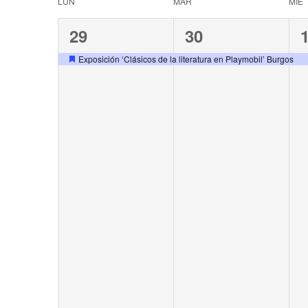
Navigation
Calendar
LUN
MAR
MIÉ
of
1
1
29
30
event,
event,
e
Events
Exposición ‘Clásicos de la literatura en Playmobil’ Burgos