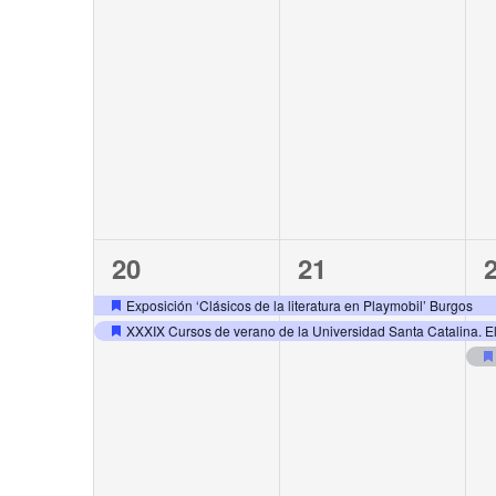
2
2
20
21
events,
events,
e
Exposición ‘Clásicos de la literatura en Playmobil’ Burgos
XXXIX Cursos de verano de la Universidad Santa Catalina. 