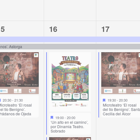
3
4
3
15
16
17
vents,
events,
events,
anos’. Astorga
20:30
-
21:30
19:30
-
20:30
icroteatro ‘El rosal
Microteatro ‘El rosal
el tío Benigno’.
del tío Benigno’. Sant
rádanos de Ojeda
Cecilia del Alcor
19:00
-
20:00
‘Un alto en el camino’,
por Dinamia Teatro.
Sobrado