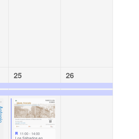
6
2
25
26
events,
events,
11:00
-
14:00
Los Sábados en