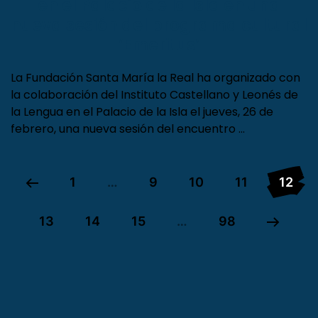
La catedrática Inés Praga participa
en el Palacio de la Isla en una
nueva sesión del programa cultural
‘Emeritus’
La Fundación Santa María la Real ha organizado con
la colaboración del Instituto Castellano y Leonés de
la Lengua en el Palacio de la Isla el jueves, 26 de
febrero, una nueva sesión del encuentro …
1
…
9
10
11
12
13
14
15
…
98