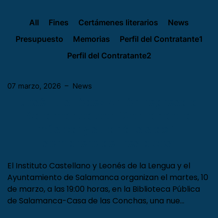
All
Fines
Certámenes literarios
News
Presupuesto
Memorias
Perfil del Contratante1
Perfil del Contratante2
07 marzo, 2026
–
News
José Luis López Antón regresa a
Salamanca con ‘Contando la
música’ y su análisis de ‘El
sombrero de tres picos’
El Instituto Castellano y Leonés de la Lengua y el
Ayuntamiento de Salamanca organizan el martes, 10
de marzo, a las 19:00 horas, en la Biblioteca Pública
de Salamanca-Casa de las Conchas, una nue…