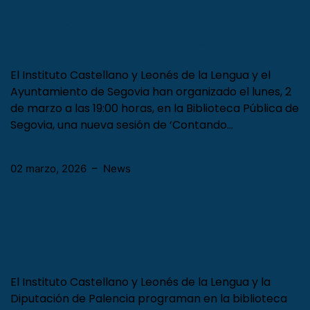
03 marzo, 2026
–
News
José Luis López Antón regresa a
Segovia con ‘Contando la música’ y
el homenaje a Manuel de Falla
El Instituto Castellano y Leonés de la Lengua y el
Ayuntamiento de Segovia han organizado el lunes, 2
de marzo a las 19:00 horas, en la Biblioteca Pública de
Segovia, una nueva sesión de ‘Contando…
02 marzo, 2026
–
News
El escritor José María Lebrero
explica en Carrión de los Condes los
beneficios de la lectura con el taller
‘Leo, luego existo’
El Instituto Castellano y Leonés de la Lengua y la