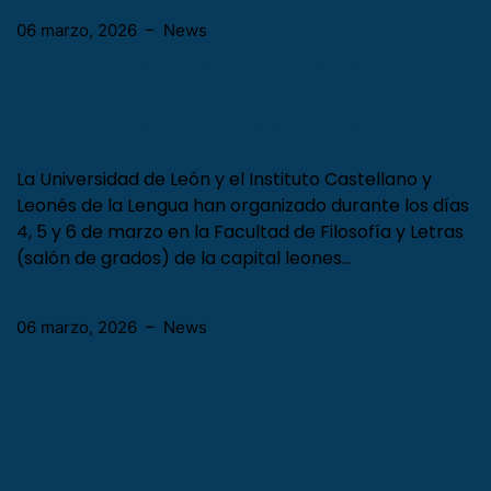
06 marzo, 2026
–
News
Un congreso recuerda el legado de
la Reina Urraca I de León en el 900
aniversario de su muerte
La Universidad de León y el Instituto Castellano y
Leonés de la Lengua han organizado durante los días
4, 5 y 6 de marzo en la Facultad de Filosofía y Letras
(salón de grados) de la capital leones…
06 marzo, 2026
–
News
El ‘XXIII Premio de la Crítica de
Castilla y León’ selecciona diez
títulos finalistas de autores de la
Comunidad