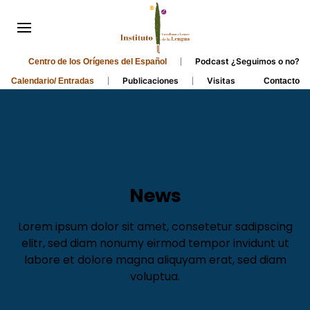
Podcast ¿Seguimos o no?
Centro de los Orígenes del Español
Publicaciones
Visitas
Calendario/ Entradas
Contacto
News
Lorem ipsum dolor sit amet, consetetur sadipscing
elitr, sed diam nonumy eirmod tempor invidunt ut
labore et dolore magna aliquyam erat, sed diam
voluptua.