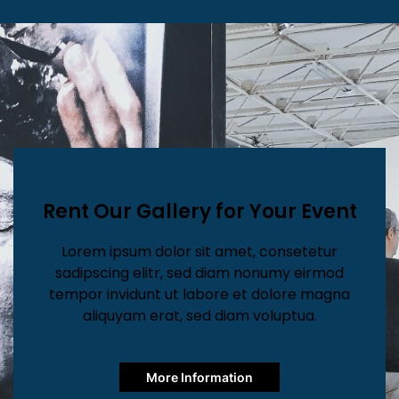
Workshops
Rent Our Gallery for Your Event
Lorem ipsum dolor sit amet, consetetur
sadipscing elitr, sed diam nonumy eirmod
tempor invidunt ut labore et dolore magna
aliquyam erat, sed diam voluptua.